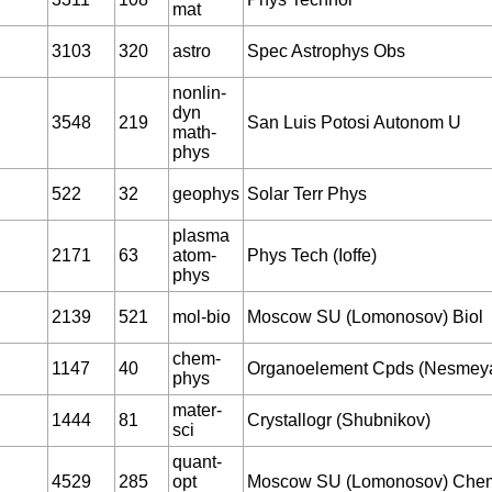
mat
3103
320
astro
Spec Astrophys Obs
nonlin-
dyn
3548
219
San Luis Potosi Autonom U
math-
phys
522
32
geophys
Solar Terr Phys
plasma
2171
63
atom-
Phys Tech (Ioffe)
phys
2139
521
mol-bio
Moscow SU (Lomonosov) Biol
chem-
1147
40
Organoelement Cpds (Nesmey
phys
mater-
1444
81
Crystallogr (Shubnikov)
sci
quant-
4529
285
opt
Moscow SU (Lomonosov) Che