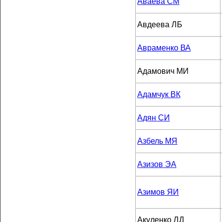
Аваева СМ
Авдеева ЛБ
Авраменко ВА
Адамович МИ
Адамчук ВК
Адян СИ
Азбель МЯ
Азизов ЭА
Азимов ЯИ
Акуленко ЛД