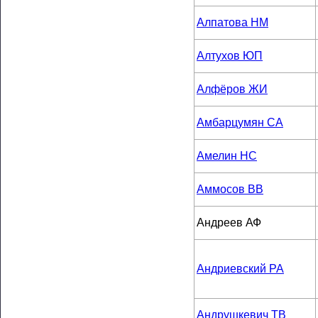
Алпатова НМ
Алтухов ЮП
Алфёров ЖИ
Амбарцумян СА
Амелин НС
Аммосов ВВ
Андреев АФ
Андриевский РА
Андрушкевич ТВ