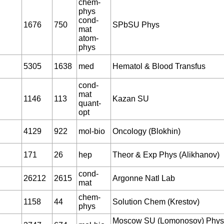
chem-
phys
cond-
1676
750
SPbSU Phys
mat
atom-
phys
5305
1638
med
Hematol & Blood Transfus
cond-
mat
1146
113
Kazan SU
quant-
opt
4129
922
mol-bio
Oncology (Blokhin)
171
26
hep
Theor & Exp Phys (Alikhanov)
cond-
26212
2615
Argonne Natl Lab
mat
chem-
1158
44
Solution Chem (Krestov)
phys
Moscow SU (Lomonosov) Phys