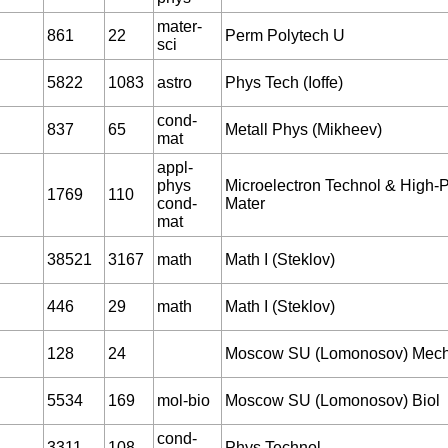
mater-
861
22
Perm Polytech U
sci
5822
1083
astro
Phys Tech (Ioffe)
cond-
837
65
Metall Phys (Mikheev)
mat
appl-
phys
Microelectron Technol & High-P
1769
110
cond-
Mater
mat
38521
3167
math
Math I (Steklov)
446
29
math
Math I (Steklov)
128
24
Moscow SU (Lomonosov) Mech
5534
169
mol-bio
Moscow SU (Lomonosov) Biol
cond-
3311
108
Phys Technol