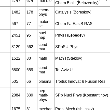
2747
674
mol-bio
Chem Biol I (Belozersky)
chem-
1482
178
Catalysis (Boreskov)
phys
mater-
567
77
Chem FarEastB RAS
sci
nucl
2451
95
Phys I (Lebedev)
hep
cond-
3129
562
SPbSU Phys
mat
1522
80
math
Math I (Steklov)
cond-
6800
659
Tel Aviv U
mat
505
66
plasma
Troitsk Innovat & Fusion Res
hep
2084
339
math-
SPb Nucl Phys (Konstantinov)
phys
1675
81
mechan
Probl Mech (Ishlinsky)