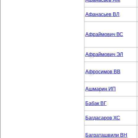
Афанасьев ВЛ
Афраймович ВС
Афраймович ЭЛ
Афросимов ВВ
Ашмарин ИП
Бабак ВГ
Багдасаров ХС
Баграташвили ВН