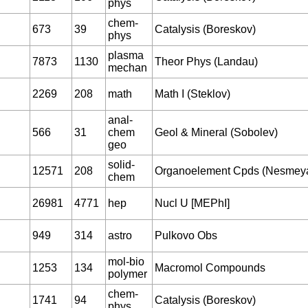
phys
chem-
673
39
Catalysis (Boreskov)
phys
plasma
7873
1130
Theor Phys (Landau)
mechan
2269
208
math
Math I (Steklov)
anal-
566
31
chem
Geol & Mineral (Sobolev)
geo
solid-
12571
208
Organoelement Cpds (Nesmey
chem
26981
4771
hep
Nucl U [MEPhI]
949
314
astro
Pulkovo Obs
mol-bio
1253
134
Macromol Compounds
polymer
chem-
1741
94
Catalysis (Boreskov)
phys