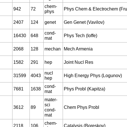
chem-
942
72
Phys Chem & Electrochem (Fr
phys
2407
124
genet
Gen Genet (Vavilov)
cond-
16430
648
Phys Tech (Ioffe)
mat
2068
128
mechan
Mech Armenia
1582
291
hep
Joint Nucl Res
nucl
31599
4043
High Energy Phys (Logunov)
hep
cond-
7681
1638
Phys Probl (Kapitza)
mat
mater-
sci
3612
89
Chem Phys Probl
cond-
mat
chem-
2118
106
Catalysis (Boreskov)