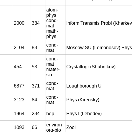
atom-
phys
cond-
2000
334
Inform Transmis Probl (Kharkev
mat
math-
phys
cond-
2104
83
Moscow SU (Lomonosov) Phys
mat
cond-
mat
454
53
Crystallogr (Shubnikov)
mater-
sci
cond-
6877
371
Loughborough U
mat
cond-
3123
84
Phys (Kirensky)
mat
1964
234
hep
Phys I (Lebedev)
environ
1093
66
Zool
org-bio