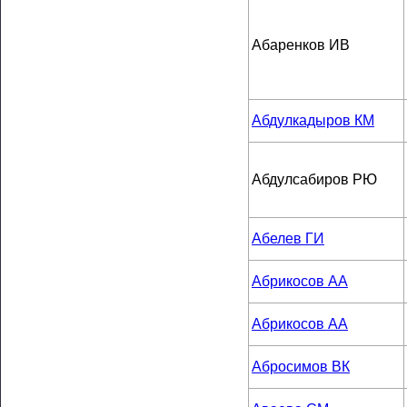
Абаренков ИВ
Абдулкадыров КМ
Абдулсабиров РЮ
Абелев ГИ
Абрикосов АА
Абрикосов АА
Абросимов ВК