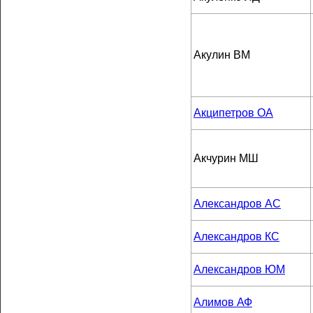
Акулин ВМ
Акципетров ОА
Акчурин МШ
Александров АС
Александров КС
Александров ЮМ
Алимов АФ