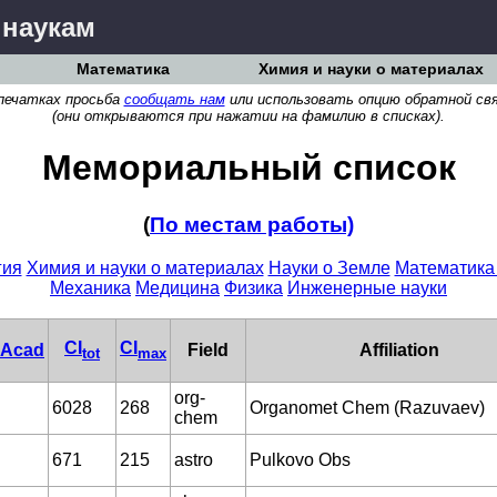
 наукам
Математика
Химия и науки о материалах
печатках просьба
сообщать нам
или использовать опцию обратной свя
(они открываются при нажатии на фамилию в списках).
Мемориальный список
(
По местам работы)
гия
Химия и науки о материалах
Науки о Земле
Математика 
Механика
Медицина
Физика
Инженерные науки
CI
CI
Acad
Field
Affiliation
tot
max
org-
6028
268
Organomet Chem (Razuvaev)
chem
671
215
astro
Pulkovo Obs