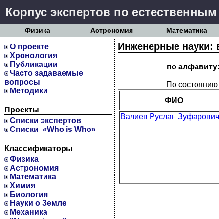
Корпус экспертов по естественным
Физика
Астрономия
Математика
Инженерные науки: 
О проекте
Хронология
Публикации
по алфавиту
Часто задаваемые
вопросы
По состоянию 
Методики
ФИО
Проекты
Валиев Руслан Зуфарович
Cписки экспертов
Списки «Who is Who»
Классификаторы
Физика
Астрономия
Математика
Химия
Биология
Науки о Земле
Механика